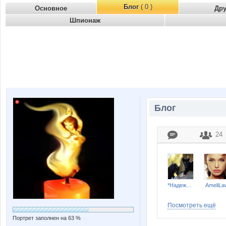
Блог
( 0 )
Основное
Др
Шпионаж
Блог
24
*Надежда*
AmeliLa
Посмотреть ещё
Портрет заполнен на 63 %