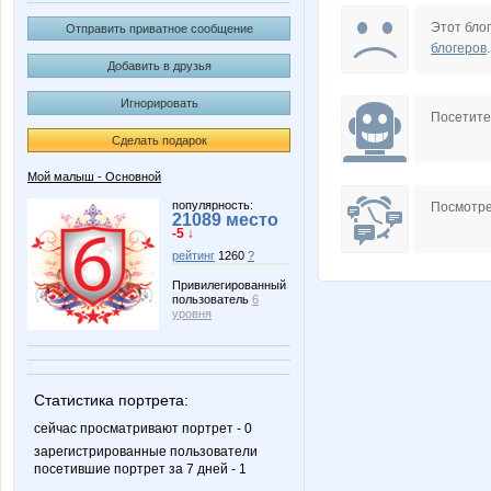
Lusien
MODN
Этот блог
Отправить приватное сообщение
блогеров
.
Добавить в друзья
Игнорировать
Ocelot
Pchel
Посетит
Сделать подарок
Мой малыш - Основной
Tropicana
Ulianyc
популярность:
Посмотре
21089 место
-5 ↓
рейтинг
1260
?
Привилегированный
пользователь
6
striped snake
sweet
уровня
Статистика портрета:
Аннушка73
ДЖИНС
сейчас просматривают портрет - 0
зарегистрированные пользователи
посетившие портрет за 7 дней - 1